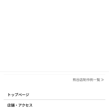
2026/05/28
制作事例
【制作例】あにもの森様うちわ
2026/03/26
制作事例
【制作例】足尾茶家様ステッカー
2026/03/19
はんこ屋さん21からのお知らせ
個人用印鑑の印材（素材）の選び方｜実印・銀行印・認印におす
すめは？
2026/03/09
はんこ屋さん21からのお知らせ
電子印鑑の使い方は？メリットやデメリットも解説
熊谷店制作例一覧 ≫
トップページ
店舗・アクセス