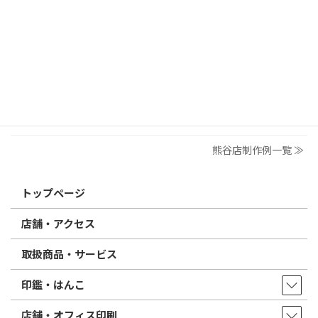
【制作例】足尾茶家様ステッカー
2026/03/19
はんこ屋さん21からのお知らせ
個人用印鑑の印材（素材）の選び方｜実印・銀行印・認印におす
すめは？
2026/03/09
はんこ屋さん21からのお知らせ
電子印鑑の使い方は？メリットやデメリットも解説
熊谷店制作例一覧 ≫
トップページ
店舗・アクセス
取扱商品・サービス
印鑑・はんこ
店舗・オフィス印刷